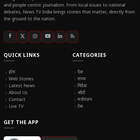
and people-centric journalism. From local issues to national
debates, News TV India brings stories that matter, directly from
the ground to the nation.
QUICK LINKS
CATEGORIES
chevron_right
होम
chevron_right
देश
chevron_right
Web Stories
chevron_right
राज्य
chevron_right
Latest News
chevron_right
विदेश
chevron_right
About Us
chevron_right
ऑटो
chevron_right
Contact
chevron_right
मनोरंजन
chevron_right
Live TV
chevron_right
टेक
GET THE APP