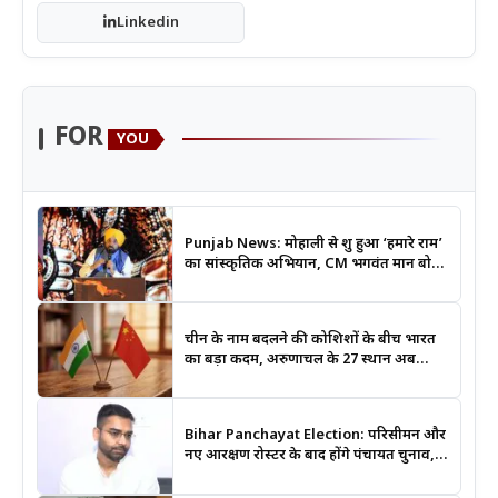
Linkedin
FOR
YOU
Punjab News: मोहाली से शुरू हुआ ‘हमारे राम’
का सांस्कृतिक अभियान, CM भगवंत मान बोले-
श्रीराम के आदर्शों से जुड़ेगी युवा पीढ़ी
चीन के नाम बदलने की कोशिशों के बीच भारत
का बड़ा कदम, अरुणाचल के 27 स्थान अब
आधिकारिक नक्शों में दर्ज
Bihar Panchayat Election: परिसीमन और
नए आरक्षण रोस्टर के बाद होंगे पंचायत चुनाव,
मंत्री दीपक प्रकाश ने दिए बड़े संकेत