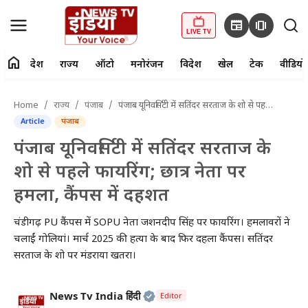
newspaper
amp_stories
LIVE TV
home
देश
राज्य
ऑटो
मनोरंजन
विदेश
खेल
टेक
वीडियो
fiber_manual_record
LIVE TV
Home
राज्य
पंजाब
पंजाब यूनिवर्सिटी में सतिंदर सरताज के शो से पहले फायरिंग; छात्र नेता पर हमला, कैंपस में दहशत
Article
पंजाब
Home
पंजाब यूनिवर्सिटी में सतिंदर सरताज के
देश
शो से पहले फायरिंग; छात्र नेता पर
हमला, कैंपस में दहशत
राज्य
चंडीगढ़ PU कैंपस में SOPU नेता जशनदीप सिंह पर फायरिंग। हमलावरों ने
ऑटो
चलाईं गोलियां। मार्च 2025 की हत्या के बाद फिर दहला कैंपस। सतिंदर
सरताज के शो पर मंडराया खतरा।
मनोरंजन
विदेश
Official | Verified Expert • 2
News Tv India हिंदी
Editor