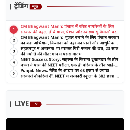
ट्रेंडिंग
न्यूज
CM Bhagwant Mann: पंजाब में वरिष्ठ नागरिकों के लिए
1
सरकार की पहल, तीर्थ यात्रा, पेंशन और स्वास्थ्य सुविधाओं पर
जोर
CM Bhagwant Mann: भूजल बचाने के लिए पंजाब सरकार
2
का बड़ा अभियान, किसानों को नहर का पानी और आधुनिक
खेती का मिल रहा लाभ
सहारनपुर में अचानक भरभराकर गिरी मकान की छत, 23 साल
3
की ज्योति की मौत; गांव में पसरा मातम
NEET Success Story: सहरसा के किराना दुकानदार के तीन
4
बच्चों ने पास की NEET परीक्षा, एक ही परिवार के तीन भाई-
बहनों ने रचा इतिहास
Punjab News: मेरिट के आधार पर 68 हजार से ज्यादा
5
सरकारी नौकरियां दीं, NEET में सरकारी स्कूलों के 882 छात्रों की
सफलता पर बोले CM मान
LIVE
TV