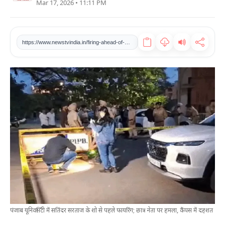
Mar 17, 2026 • 11:11 PM
खेल
टेक
https://www.newstvindia.in/firing-ahead-of-satinder-sartaj-s-show-at-panjab-university-student-leader-attacked-campus-panic
वीडियो
लाइफस्टाइल
कारोबार
पंजाब यूनिवर्सिटी में सतिंदर सरताज के शो से पहले फायरिंग; छात्र नेता पर हमला, कैंपस में दहशत