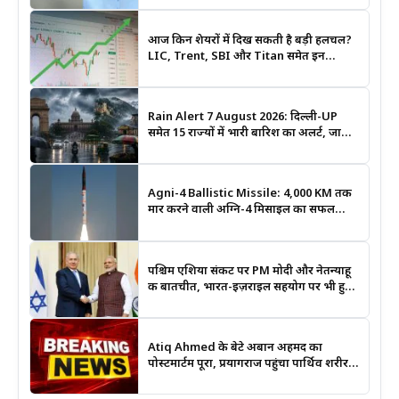
आज किन शेयरों में दिख सकती है बड़ी हलचल?
LIC, Trent, SBI और Titan समेत इन
Stocks पर रखें नजर
Rain Alert 7 August 2026: दिल्ली-UP
समेत 15 राज्यों में भारी बारिश का अलर्ट, जानिए
कहां सबसे ज्यादा असर की चेतावनी
Agni-4 Ballistic Missile: 4,000 KM तक
मार करने वाली अग्नि-4 मिसाइल का सफल
परीक्षण, भारत की रणनीतिक ताकत हुई और
मजबूत
पश्चिम एशिया संकट पर PM मोदी और नेतन्याहू
की बातचीत, भारत-इज़राइल सहयोग पर भी हुई
चर्चा
Atiq Ahmed के बेटे अबान अहमद का
पोस्टमार्टम पूरा, प्रयागराज पहुंचा पार्थिव शरीर;
हादसे की जांच में जुटी पुलिस