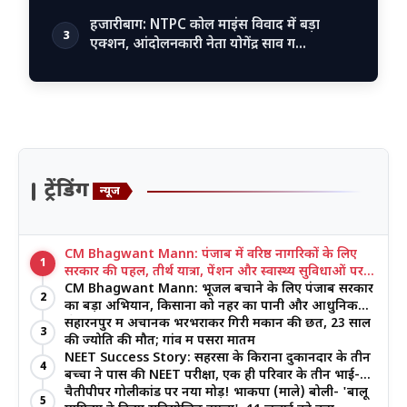
हजारीबाग: NTPC कोल माइंस विवाद में बड़ा
3
एक्शन, आंदोलनकारी नेता योगेंद्र साव ग…
ट्रेंडिंग
न्यूज
CM Bhagwant Mann: पंजाब में वरिष्ठ नागरिकों के लिए
1
सरकार की पहल, तीर्थ यात्रा, पेंशन और स्वास्थ्य सुविधाओं पर
जोर
CM Bhagwant Mann: भूजल बचाने के लिए पंजाब सरकार
2
का बड़ा अभियान, किसानों को नहर का पानी और आधुनिक
खेती का मिल रहा लाभ
सहारनपुर में अचानक भरभराकर गिरी मकान की छत, 23 साल
3
की ज्योति की मौत; गांव में पसरा मातम
NEET Success Story: सहरसा के किराना दुकानदार के तीन
4
बच्चों ने पास की NEET परीक्षा, एक ही परिवार के तीन भाई-
बहनों ने रचा इतिहास
चैतीपीपर गोलीकांड पर नया मोड़! भाकपा (माले) बोली- 'बालू
5