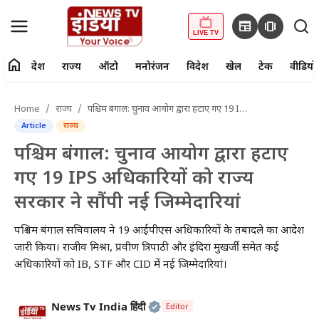
newspaper
amp_stories
LIVE TV
home
देश
राज्य
ऑटो
मनोरंजन
विदेश
खेल
टेक
वीडियो
fiber_manual_record
LIVE TV
Home
राज्य
पश्चिम बंगाल: चुनाव आयोग द्वारा हटाए गए 19 IPS अधिकारियों को राज्य सरकार ने सौंपी नई जिम्मेदारियां
Article
राज्य
Home
पश्चिम बंगाल: चुनाव आयोग द्वारा हटाए
देश
गए 19 IPS अधिकारियों को राज्य
सरकार ने सौंपी नई जिम्मेदारियां
राज्य
पश्चिम बंगाल सचिवालय ने 19 आईपीएस अधिकारियों के तबादले का आदेश
ऑटो
जारी किया। राजीव मिश्रा, प्रवीण त्रिपाठी और इंदिरा मुखर्जी समेत कई
अधिकारियों को IB, STF और CID में नई जिम्मेदारियां।
मनोरंजन
विदेश
Official | Verified Expert • 2
News Tv India हिंदी
Editor