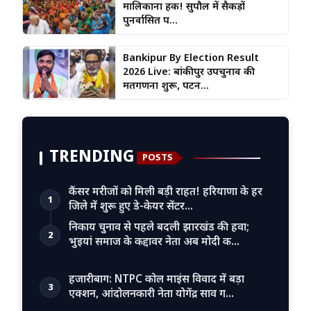
मालिकाना हक! सुपौल में सैकड़ों
पुनर्वासित प...
Bankipur By Election Result
2026 Live: बांकीपुर उपचुनाव की
मतगणना शुरू, पटन...
TRENDING
POSTS
कैंसर मरीजों को मिली बड़ी राहत! हरियाणा के हर
1
जिले में शुरू हुए डे-केयर सेंटर…
निकाय चुनाव से पहले बदली झारखंड की हवा;
2
भुइयां समाज के कद्दावर नेता अब मोदी क…
हजारीबाग: NTPC कोल माइंस विवाद में बड़ा
3
एक्शन, आंदोलनकारी नेता योगेंद्र साव ग…