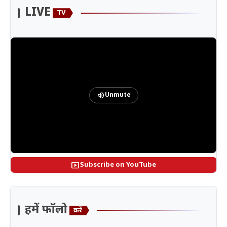
LIVE
TV
volume_up
Unmute
smart_display
Subscribe on YouTube
हमें फॉलो
करें