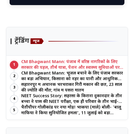
ट्रेंडिंग
न्यूज
CM Bhagwant Mann: पंजाब में वरिष्ठ नागरिकों के लिए
1
सरकार की पहल, तीर्थ यात्रा, पेंशन और स्वास्थ्य सुविधाओं पर
जोर
CM Bhagwant Mann: भूजल बचाने के लिए पंजाब सरकार
2
का बड़ा अभियान, किसानों को नहर का पानी और आधुनिक
खेती का मिल रहा लाभ
सहारनपुर में अचानक भरभराकर गिरी मकान की छत, 23 साल
3
की ज्योति की मौत; गांव में पसरा मातम
NEET Success Story: सहरसा के किराना दुकानदार के तीन
4
बच्चों ने पास की NEET परीक्षा, एक ही परिवार के तीन भाई-
बहनों ने रचा इतिहास
चैतीपीपर गोलीकांड पर नया मोड़! भाकपा (माले) बोली- 'बालू
5
माफिया ने किया सुनियोजित हमला', 11 जुलाई को बड़ा
आंदोलन