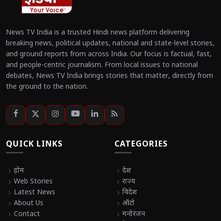
News TV India is a trusted Hindi news platform delivering
breaking news, political updates, national and state-level stories,
and ground reports from across India. Our focus is factual, fast,
and people-centric journalism. From local issues to national
debates, News TV India brings stories that matter, directly from
the ground to the nation.
QUICK LINKS
CATEGORIES
chevron_right
होम
chevron_right
देश
chevron_right
Web Stories
chevron_right
राज्य
chevron_right
Latest News
chevron_right
विदेश
chevron_right
About Us
chevron_right
ऑटो
chevron_right
Contact
chevron_right
मनोरंजन