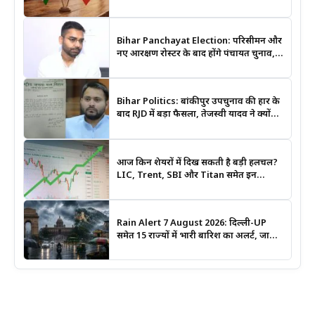
आधिकारिक नक्शों में दर्ज
Bihar Panchayat Election: परिसीमन और
नए आरक्षण रोस्टर के बाद होंगे पंचायत चुनाव,
मंत्री दीपक प्रकाश ने दिए बड़े संकेत
Bihar Politics: बांकीपुर उपचुनाव की हार के
बाद RJD में बड़ा फैसला, तेजस्वी यादव ने क्यों
भंग कराया पूरा संगठन?
आज किन शेयरों में दिख सकती है बड़ी हलचल?
LIC, Trent, SBI और Titan समेत इन
Stocks पर रखें नजर
Rain Alert 7 August 2026: दिल्ली-UP
समेत 15 राज्यों में भारी बारिश का अलर्ट, जानिए
कहां सबसे ज्यादा असर की चेतावनी