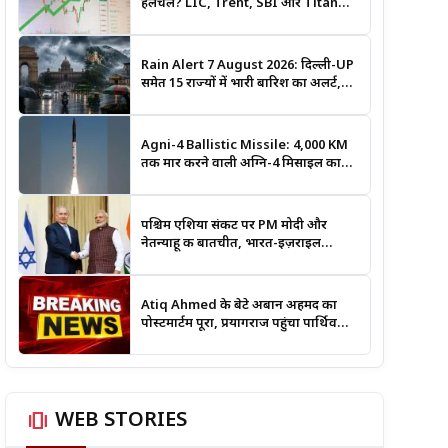
हलचल? LIC, Trent, SBI और Titan
समेत इन Stocks पर रखें नजर
Rain Alert 7 August 2026: दिल्ली-UP
समेत 15 राज्यों में भारी बारिश का अलर्ट,
जानिए कहां सबसे ज्यादा असर की चेतावनी
Agni-4 Ballistic Missile: 4,000 KM
तक मार करने वाली अग्नि-4 मिसाइल का
सफल परीक्षण, भारत की रणनीतिक ताकत
हुई और मजबूत
पश्चिम एशिया संकट पर PM मोदी और
नेतन्याहू की बातचीत, भारत-इज़राइल
सहयोग पर भी हुई चर्चा
Atiq Ahmed के बेटे अबान अहमद का
पोस्टमार्टम पूरा, प्रयागराज पहुंचा पार्थिव
शरीर; हादसे की जांच में जुटी पुलिस
amp_stories
WEB STORIES