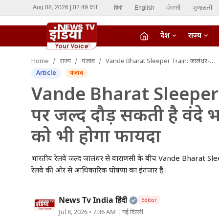
हिंदी
English
ਪੰਜਾਬੀ
ગુજરાતી
Aug 08, 2026 | 02:49 IST
देश
राज्य
fiber_manual_record
Home
राज्य
पंजाब
Vande Bharat Sleeper Train: जालंधर-वाराणसी रूट पर जल्द दौड़ सकती है वंदे भारत स्लीपर, दिल्ली के यात्रियों को भी होगा फायदा
LIVE TV
Article
पंजाब
Home
Vande Bharat Sleeper T
पर जल्द दौड़ सकती है वंदे भा
देश
को भी होगा फायदा
राज्य
भारतीय रेलवे जल्द जालंधर से वाराणसी के बीच Vande Bharat Sleeper
ऑटो
रेलवे की ओर से आधिकारिक घोषणा का इंतजार है।
मनोरंजन
Official | Verified Ex
News Tv India हिंदी
Editor
विदेश
Jul 8, 2026 • 7:36 AM
| नई दिल्ली