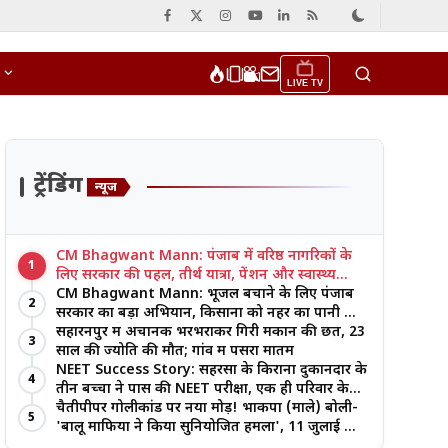
LIVE TV
ट्रेंडिंग
न्यूज
CM Bhagwant Mann: पंजाब में वरिष्ठ नागरिकों के
1
लिए सरकार की पहल, तीर्थ यात्रा, पेंशन और स्वास्थ्य
सुविधाओं पर जोर
CM Bhagwant Mann: भूजल बचाने के लिए पंजाब
2
सरकार का बड़ा अभियान, किसानों को नहर का पानी और
आधुनिक खेती का मिल रहा लाभ
सहारनपुर में अचानक भरभराकर गिरी मकान की छत, 23
3
साल की ज्योति की मौत; गांव में पसरा मातम
NEET Success Story: सहरसा के किराना दुकानदार के
4
तीन बच्चों ने पास की NEET परीक्षा, एक ही परिवार के
तीन भाई-बहनों ने रचा इतिहास
चैतीपीपर गोलीकांड पर नया मोड़! भाकपा (माले) बोली-
5
'बालू माफिया ने किया सुनियोजित हमला', 11 जुलाई को
बड़ा आंदोलन