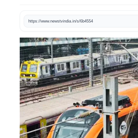
खेल
https://www.newstvindia.in/s/6b4554
टेक
वीडियो
लाइफस्टाइल
कारोबार