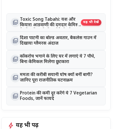
Toxic Song Tabahi: यश और
photo_library
यह भी देखें
कियारा आडवाणी की दमदार केमिस्ट्री
ने जीता दिल, रिलीज होते ही सोशल
मीडिया पर छाया गाना
दिशा पाटनी का बोल्ड अवतार, बैकलेस गाउन में
photo_library
दिखाया ग्लैमरस अंदाज
कॉकरोच भगाने के लिए घर में लगाएं ये 7 पौधे,
photo_library
बिना केमिकल मिलेगा छुटकारा
ममता की करीबी सयानी घोष क्यों बनीं बागी?
photo_library
जानिए पूरा राजनीतिक घटनाक्रम
Protein की कमी दूर करेंगे ये 7 Vegetarian
photo_library
Foods, जानें फायदे
bolt
यह भी पढ़ें