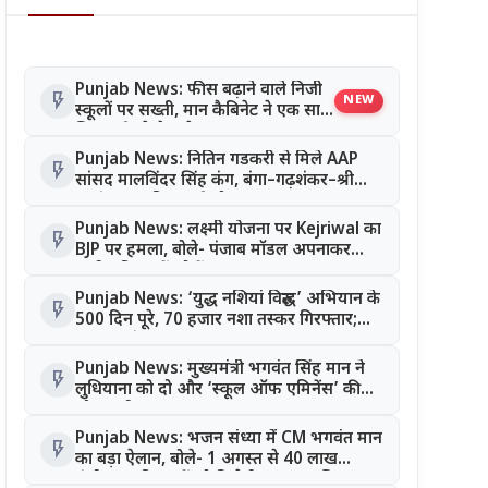
Punjab News: फीस बढ़ाने वाले निजी
flash_on
NEW
स्कूलों पर सख्ती, मान कैबिनेट ने एक साथ
लिए कई बड़े फैसले
Punjab News: नितिन गडकरी से मिले AAP
flash_on
सांसद मालविंदर सिंह कंग, बंगा–गढ़शंकर–श्री
आनंदपुर साहिब मार्ग को National Highway
बनाने की उठाई मांग
Punjab News: लक्ष्मी योजना पर Kejriwal का
flash_on
BJP पर हमला, बोले- पंजाब मॉडल अपनाकर
सभी महिलाओं को दें लाभ
Punjab News: ‘युद्ध नशियां विरुद्ध’ अभियान के
flash_on
500 दिन पूरे, 70 हजार नशा तस्कर गिरफ्तार;
CM भगवंत मान का बड़ा दावा
Punjab News: मुख्यमंत्री भगवंत सिंह मान ने
flash_on
लुधियाना को दो और ‘स्कूल ऑफ एमिनेंस’ की
सौगात दी
Punjab News: भजन संध्या में CM भगवंत मान
flash_on
का बड़ा ऐलान, बोले- 1 अगस्त से 40 लाख
पंजीकृत महिलाओं को मिलेगी सम्मान राशि