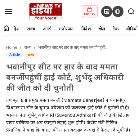
newspaper
amp_stories
LIVE TV
home
देश
राज्य
ऑटो
मनोरंजन
विदेश
खेल
टेक
वीडियो
fiber_manual_record
LIVE TV
Home
राज्य
भवानीपुर सीट पर हार के बाद ममता बनर्जी पहुंचीं हाई कोर्ट, शुभेंदु अधिकारी की जीत को दी चुनौती
Article
राज्य
Home
भवानीपुर सीट पर हार के बाद ममता
देश
बनर्जी पहुंचीं हाई कोर्ट, शुभेंदु अधिकारी
की जीत को दी चुनौती
राज्य
तृणमूल कांग्रेस प्रमुख ममता बनर्जी (Mamata Banerjee) ने भवानीपुर
ऑटो
विधानसभा सीट के चुनाव परिणाम को कलकत्ता हाई कोर्ट में चुनौती दी है।
भाजपा नेता शुभेंदु अधिकारी (Suvendu Adhikari) की जीत के खिलाफ
मनोरंजन
दायर याचिका पर अब कानूनी लड़ाई शुरू होगी। केंद्रीय मंत्री निसिथ
प्रमाणिक ने कहा कि बंगाल की जनता बदलाव के पक्ष में फैसला दे चुकी है।
विदेश