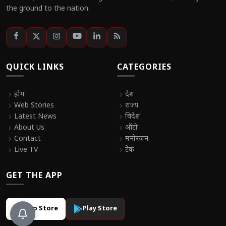
the ground to the nation.
QUICK LINKS
CATEGORIES
chevron_right
होम
chevron_right
देश
chevron_right
Web Stories
chevron_right
राज्य
chevron_right
Latest News
chevron_right
विदेश
chevron_right
About Us
chevron_right
ऑटो
chevron_right
Contact
chevron_right
मनोरंजन
chevron_right
Live TV
chevron_right
टेक
GET THE APP
App Store
Play Store