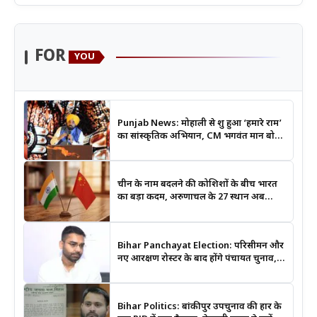
FOR
YOU
Punjab News: मोहाली से शुरू हुआ ‘हमारे राम’
का सांस्कृतिक अभियान, CM भगवंत मान बोले-
श्रीराम के आदर्शों से जुड़ेगी युवा पीढ़ी
चीन के नाम बदलने की कोशिशों के बीच भारत
का बड़ा कदम, अरुणाचल के 27 स्थान अब
आधिकारिक नक्शों में दर्ज
Bihar Panchayat Election: परिसीमन और
नए आरक्षण रोस्टर के बाद होंगे पंचायत चुनाव,
मंत्री दीपक प्रकाश ने दिए बड़े संकेत
Bihar Politics: बांकीपुर उपचुनाव की हार के