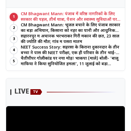
CM Bhagwant Mann: पंजाब में वरिष्ठ नागरिकों के लिए
1
सरकार की पहल, तीर्थ यात्रा, पेंशन और स्वास्थ्य सुविधाओं पर
जोर
CM Bhagwant Mann: भूजल बचाने के लिए पंजाब सरकार
2
का बड़ा अभियान, किसानों को नहर का पानी और आधुनिक
खेती का मिल रहा लाभ
सहारनपुर में अचानक भरभराकर गिरी मकान की छत, 23 साल
3
की ज्योति की मौत; गांव में पसरा मातम
NEET Success Story: सहरसा के किराना दुकानदार के तीन
4
बच्चों ने पास की NEET परीक्षा, एक ही परिवार के तीन भाई-
बहनों ने रचा इतिहास
चैतीपीपर गोलीकांड पर नया मोड़! भाकपा (माले) बोली- 'बालू
5
माफिया ने किया सुनियोजित हमला', 11 जुलाई को बड़ा
आंदोलन
LIVE
TV