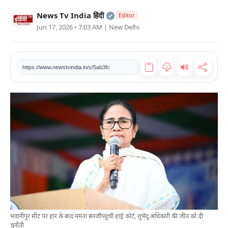
खेल
Official | Verified Expert • 2
News Tv India हिंदी
Editor
Jun 17, 2026 • 7:03 AM
| New Delhi
टेक
वीडियो
https://www.newstvindia.in/s/5ab3fc
लाइफस्टाइल
कारोबार
भवानीपुर सीट पर हार के बाद ममता बनर्जी पहुंचीं हाई कोर्ट, शुभेंदु अधिकारी की जीत को दी
चुनौती