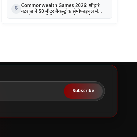
Commonwealth Games 2026: श्रीहरि
flash_on
नटराज ने 50 मीटर बैकस्ट्रोक सेमीफाइनल में
बनाई जगह, बुदिगिना और अली इमाम पैरा
स्विमिंग फाइनल में
Subscribe