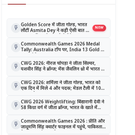
Golden Score में जीता गोल्ड, भारत
flash_on
NEW
लौटीं Asmita Dey ने कही ऐसी बात जो
हर युवा खिलाड़ी को करेगी प्रेरित
Commonwealth Games 2026 Medal
flash_on
Tally: Australia टॉप पर, India 13 Gold के
साथ चौथे स्थान पर
CWG 2026: नीरज चोपड़ा ने जीता सिल्वर,
flash_on
यशवीर सिंह ने ब्रॉन्ज; मेंस जैवलिन थ्रो में भारत का
डबल धमाका
CWG 2026: शर्मिला ने जीता गोल्ड, भारत को
flash_on
एक दिन में मिले 4 और पदक; मेडल टैली में 10
पदक पूरे
CWG 2026 Weightlifting: बिंद्यारानी देवी ने
flash_on
58 किग्रा वर्ग में जीता ब्रॉन्ज, भारत के खाते में
आया छठा पदक
Commonwealth Games 2026 : प्रीति और
flash_on
जादूमणि सिंह क्वार्टर फाइनल में पहुंचे, पाकिस्तान
के रहमान को 5-0 से हराया