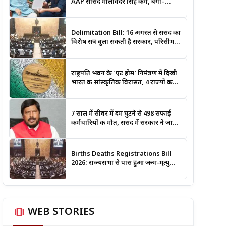
AAP सांसद मालविंदर सिंह कंग, बंगा–
गढ़शंकर–श्री आनंदपुर साहिब मार्ग को
National Highway बनाने की उठाई मांग
Delimitation Bill: 16 अगस्त से संसद का
विशेष सत्र बुला सकती है सरकार, परिसीमन
और महिला आरक्षण बिल पर रहेगी नजर
राष्ट्रपति भवन के ‘एट होम’ निमंत्रण में दिखी
भारत की सांस्कृतिक विरासत, 4 राज्यों की
लोक कला बनी खास आकर्षण
7 साल में सीवर में दम घुटने से 498 सफाई
कर्मचारियों की मौत, संसद में सरकार ने जारी
किए आंकड़े
Births Deaths Registrations Bill
2026: राज्यसभा से पास हुआ जन्म-मृत्यु
पंजीकरण संशोधन बिल, जानिए क्या बदलेगा
और कब लगेगा कोर्ट का आदेश
amp_stories
WEB STORIES