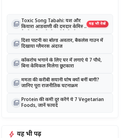
Toxic Song Tabahi: यश और
photo_library
यह भी देखें
कियारा आडवाणी की दमदार केमिस्ट्री
ने जीता दिल, रिलीज होते ही सोशल
मीडिया पर छाया गाना
दिशा पाटनी का बोल्ड अवतार, बैकलेस गाउन में
photo_library
दिखाया ग्लैमरस अंदाज
कॉकरोच भगाने के लिए घर में लगाएं ये 7 पौधे,
photo_library
बिना केमिकल मिलेगा छुटकारा
ममता की करीबी सयानी घोष क्यों बनीं बागी?
photo_library
जानिए पूरा राजनीतिक घटनाक्रम
Protein की कमी दूर करेंगे ये 7 Vegetarian
photo_library
Foods, जानें फायदे
bolt
यह भी पढ़ें