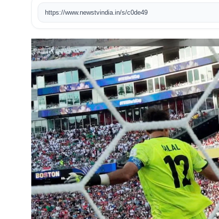
https://www.newstvindia.in/s/c0de49
खेल
टेक
वीडियो
लाइफस्टाइल
कारोबार