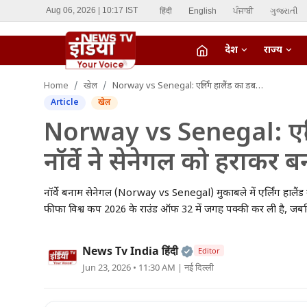
हिंदी
English
ਪੰਜਾਬੀ
ગુજરાતી
Aug 06, 2026 | 10:17 IST
देश
राज्य
fiber_manual_record
Home
खेल
Norway vs Senegal: एर्लिंग हालैंड का डबल धमाका, नॉर्वे ने सेनेगल को हराकर बनाई नॉकआउट में जगह
LIVE TV
Article
खेल
Home
Norway vs Senegal: एर्ल
नॉर्वे ने सेनेगल को हराकर
देश
राज्य
नॉर्वे बनाम सेनेगल (Norway vs Senegal) मुकाबले में एर्लिंग हालैंड
फीफा विश्व कप 2026 के राउंड ऑफ 32 में जगह पक्की कर ली है, जबकि हा
ऑटो
Official | Verified Ex
News Tv India हिंदी
Editor
मनोरंजन
Jun 23, 2026 • 11:30 AM
| नई दिल्ली
विदेश