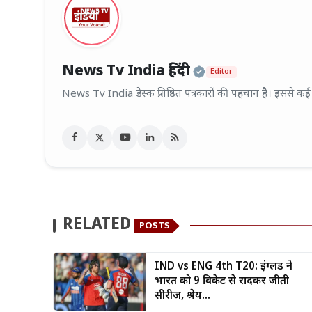
Official | Veri
News Tv India हिंदी
Editor
News Tv India डेस्क प्रतिष्ठित पत्रकारों की पहचान है। इससे क
RELATED
POSTS
IND vs ENG 4th T20: इंग्लैंड ने
भारत को 9 विकेट से रौंदकर जीती
सीरीज, श्रेय...