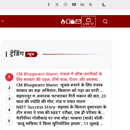
LIVE TV
ट्रेंडिंग
न्यूज
CM Bhagwant Mann: पंजाब में वरिष्ठ नागरिकों के
1
लिए सरकार की पहल, तीर्थ यात्रा, पेंशन और स्वास्थ्य
सुविधाओं पर जोर
CM Bhagwant Mann: भूजल बचाने के लिए पंजाब
2
सरकार का बड़ा अभियान, किसानों को नहर का पानी और
आधुनिक खेती का मिल रहा लाभ
सहारनपुर में अचानक भरभराकर गिरी मकान की छत, 23
3
साल की ज्योति की मौत; गांव में पसरा मातम
NEET Success Story: सहरसा के किराना दुकानदार के
4
तीन बच्चों ने पास की NEET परीक्षा, एक ही परिवार के
तीन भाई-बहनों ने रचा इतिहास
चैतीपीपर गोलीकांड पर नया मोड़! भाकपा (माले) बोली-
5
'बालू माफिया ने किया सुनियोजित हमला', 11 जुलाई को
बड़ा आंदोलन