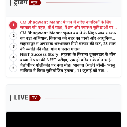
ट्रेंडिंग
न्यूज
CM Bhagwant Mann: पंजाब में वरिष्ठ नागरिकों के लिए
1
सरकार की पहल, तीर्थ यात्रा, पेंशन और स्वास्थ्य सुविधाओं पर
जोर
CM Bhagwant Mann: भूजल बचाने के लिए पंजाब सरकार
2
का बड़ा अभियान, किसानों को नहर का पानी और आधुनिक
खेती का मिल रहा लाभ
सहारनपुर में अचानक भरभराकर गिरी मकान की छत, 23 साल
3
की ज्योति की मौत; गांव में पसरा मातम
NEET Success Story: सहरसा के किराना दुकानदार के तीन
4
बच्चों ने पास की NEET परीक्षा, एक ही परिवार के तीन भाई-
बहनों ने रचा इतिहास
चैतीपीपर गोलीकांड पर नया मोड़! भाकपा (माले) बोली- 'बालू
5
माफिया ने किया सुनियोजित हमला', 11 जुलाई को बड़ा
आंदोलन
LIVE
TV