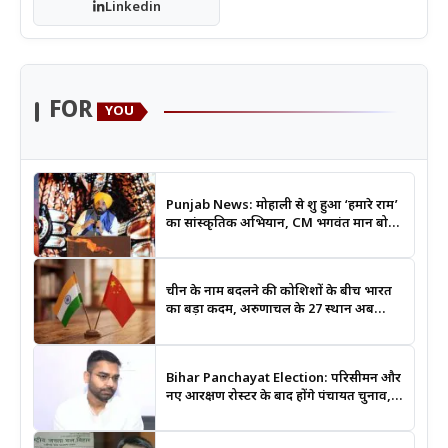
Linkedin
FOR
YOU
Punjab News: मोहाली से शुरू हुआ ‘हमारे राम’
का सांस्कृतिक अभियान, CM भगवंत मान बोले-
श्रीराम के आदर्शों से जुड़ेगी युवा पीढ़ी
चीन के नाम बदलने की कोशिशों के बीच भारत
का बड़ा कदम, अरुणाचल के 27 स्थान अब
आधिकारिक नक्शों में दर्ज
Bihar Panchayat Election: परिसीमन और
नए आरक्षण रोस्टर के बाद होंगे पंचायत चुनाव,
मंत्री दीपक प्रकाश ने दिए बड़े संकेत