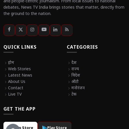
and people-centric journalism. From local issues to national
debates, News TV India brings stories that matter, directly from
the ground to the nation.
QUICK LINKS
CATEGORIES
chevron_right
होम
chevron_right
देश
chevron_right
Web Stories
chevron_right
राज्य
chevron_right
Latest News
chevron_right
विदेश
chevron_right
About Us
chevron_right
ऑटो
chevron_right
Contact
chevron_right
मनोरंजन
chevron_right
Live TV
chevron_right
टेक
GET THE APP
App Store
Play Store