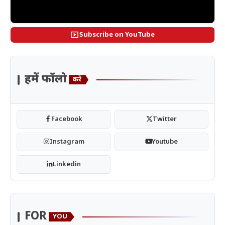
smart_display
Subscribe on YouTube
हमें फॉलो
करें
Facebook
Twitter
Instagram
Youtube
Linkedin
FOR
YOU