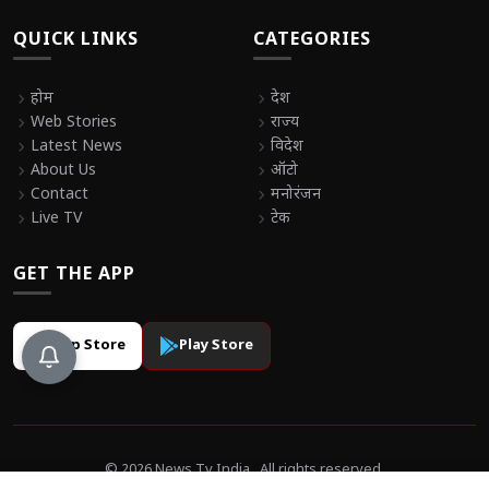
QUICK LINKS
CATEGORIES
chevron_right
होम
chevron_right
देश
chevron_right
Web Stories
chevron_right
राज्य
chevron_right
Latest News
chevron_right
विदेश
chevron_right
About Us
chevron_right
ऑटो
chevron_right
Contact
chevron_right
मनोरंजन
chevron_right
Live TV
chevron_right
टेक
GET THE APP
App Store
Play Store
© 2026 News Tv India . All rights reserved.