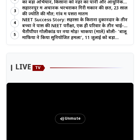
का बड़ा अभियान, किसानों को नहर का पानी और आधुनिक
खेती का मिल रहा लाभ
सहारनपुर में अचानक भरभराकर गिरी मकान की छत, 23 साल
3
की ज्योति की मौत; गांव में पसरा मातम
NEET Success Story: सहरसा के किराना दुकानदार के तीन
4
बच्चों ने पास की NEET परीक्षा, एक ही परिवार के तीन भाई-
बहनों ने रचा इतिहास
चैतीपीपर गोलीकांड पर नया मोड़! भाकपा (माले) बोली- 'बालू
5
माफिया ने किया सुनियोजित हमला', 11 जुलाई को बड़ा
आंदोलन
LIVE
TV
volume_up
Unmute