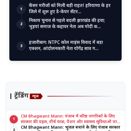
कैंसर मरीजों को मिली बड़ी राहत! हरियाणा के हर
1
जिले में शुरू हुए डे-केयर सेंटर…
निकाय चुनाव से पहले बदली झारखंड की हवा;
2
भुइयां समाज के कद्दावर नेता अब मोदी क…
हजारीबाग: NTPC कोल माइंस विवाद में बड़ा
3
एक्शन, आंदोलनकारी नेता योगेंद्र साव ग…
ट्रेंडिंग
न्यूज
CM Bhagwant Mann: पंजाब में वरिष्ठ नागरिकों के लिए
1
सरकार की पहल, तीर्थ यात्रा, पेंशन और स्वास्थ्य सुविधाओं पर
जोर
CM Bhagwant Mann: भूजल बचाने के लिए पंजाब सरकार
2