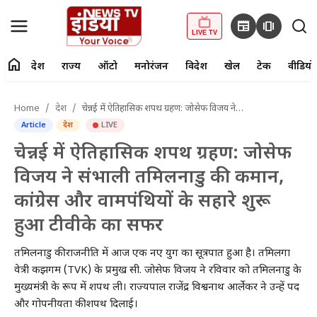
newspaper
amp_stories
LIVE TV
home
देश
राज्य
ऑटो
मनोरंजन
विदेश
खेल
टेक
वीडियो
fiber_manual_record
LIVE TV
Home
देश
चेन्नई में ऐतिहासिक शपथ ग्रहण: जोसेफ विजय ने संभाली तमिलनाडु की कमान, कांग्रेस और वामपंथियों के सहारे शुरू हुआ टीवीके का सफर
Article
देश
LIVE
Home
चेन्नई में ऐतिहासिक शपथ ग्रहण: जोसेफ
देश
विजय ने संभाली तमिलनाडु की कमान,
कांग्रेस और वामपंथियों के सहारे शुरू
राज्य
हुआ टीवीके का सफर
ऑटो
तमिलनाडु की राजनीति में आज एक नए युग का सूत्रपात हुआ है। तमिलगा
मनोरंजन
वेत्री कझगम (TVK) के प्रमुख सी. जोसेफ विजय ने रविवार को तमिलनाडु के
मुख्यमंत्री के रूप में शपथ ली। राज्यपाल राजेंद्र विश्वनाथ आर्लेकर ने उन्हें पद
विदेश
और गोपनीयता की शपथ दिलाई।