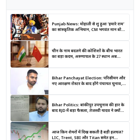
Punjab News: मोहाली से शुरू हुआ ‘हमारे राम’
का सांस्कृतिक अभियान, CM भगवंत मान बोले-
श्रीराम के आदर्शों से जुड़ेगी युवा पीढ़ी
चीन के नाम बदलने की कोशिशों के बीच भारत
का बड़ा कदम, अरुणाचल के 27 स्थान अब
आधिकारिक नक्शों में दर्ज
Bihar Panchayat Election: परिसीमन और
नए आरक्षण रोस्टर के बाद होंगे पंचायत चुनाव,
मंत्री दीपक प्रकाश ने दिए बड़े संकेत
Bihar Politics: बांकीपुर उपचुनाव की हार के
बाद RJD में बड़ा फैसला, तेजस्वी यादव ने क्यों
भंग कराया पूरा संगठन?
आज किन शेयरों में दिख सकती है बड़ी हलचल?
LIC, Trent, SBI और Titan समेत इन