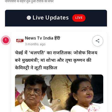
वामपंथियों के सहारे शुरू हुआ टीवीके का सफर
Live Updates
🔴
LIVE
News Tv India हिंदी
share
1
3 months ago
चेन्नई में 'थलपति' का राजतिलक: जोसेफ विजय
बने मुख्यमंत्री; मां शोभा और तृषा कृष्णन की
केमिस्ट्री ने लूटी महफ़िल