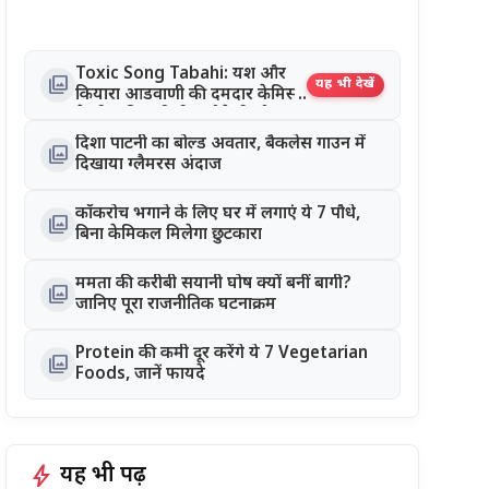
Toxic Song Tabahi: यश और
photo_library
यह भी देखें
कियारा आडवाणी की दमदार केमिस्ट्री
ने जीता दिल, रिलीज होते ही सोशल
मीडिया पर छाया गाना
दिशा पाटनी का बोल्ड अवतार, बैकलेस गाउन में
photo_library
दिखाया ग्लैमरस अंदाज
कॉकरोच भगाने के लिए घर में लगाएं ये 7 पौधे,
photo_library
बिना केमिकल मिलेगा छुटकारा
ममता की करीबी सयानी घोष क्यों बनीं बागी?
photo_library
जानिए पूरा राजनीतिक घटनाक्रम
Protein की कमी दूर करेंगे ये 7 Vegetarian
photo_library
Foods, जानें फायदे
bolt
यह भी पढ़ें