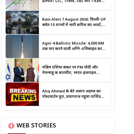
हलचल? LIC, Trent, SBI और Titan
समेत इन Stocks पर रखें नजर
Rain Alert 7 August 2026: दिल्ली-UP
समेत 15 राज्यों में भारी बारिश का अलर्ट,
जानिए कहां सबसे ज्यादा असर की चेतावनी
Agni-4 Ballistic Missile: 4,000 KM
तक मार करने वाली अग्नि-4 मिसाइल का
सफल परीक्षण, भारत की रणनीतिक ताकत
हुई और मजबूत
पश्चिम एशिया संकट पर PM मोदी और
नेतन्याहू की बातचीत, भारत-इज़राइल
सहयोग पर भी हुई चर्चा
Atiq Ahmed के बेटे अबान अहमद का
पोस्टमार्टम पूरा, प्रयागराज पहुंचा पार्थिव
शरीर; हादसे की जांच में जुटी पुलिस
amp_stories
WEB STORIES