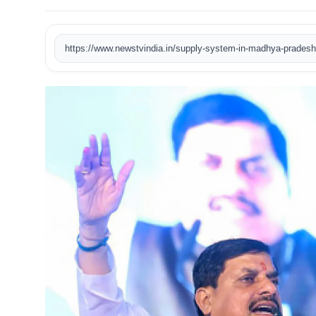
खेल
टेक
वीडियो
लाइफस्टाइल
कारोबार