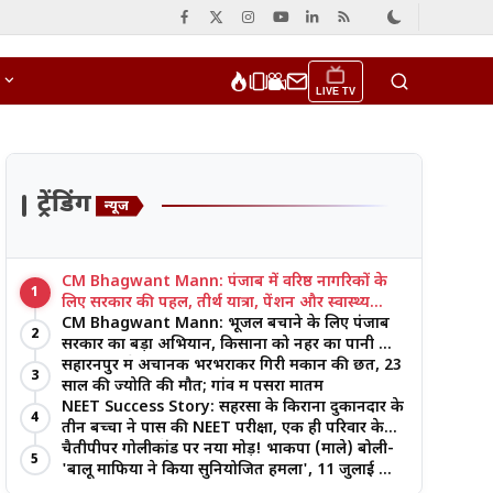
LIVE TV
ट्रेंडिंग
न्यूज
CM Bhagwant Mann: पंजाब में वरिष्ठ नागरिकों के
1
लिए सरकार की पहल, तीर्थ यात्रा, पेंशन और स्वास्थ्य
सुविधाओं पर जोर
CM Bhagwant Mann: भूजल बचाने के लिए पंजाब
2
सरकार का बड़ा अभियान, किसानों को नहर का पानी और
आधुनिक खेती का मिल रहा लाभ
सहारनपुर में अचानक भरभराकर गिरी मकान की छत, 23
3
साल की ज्योति की मौत; गांव में पसरा मातम
NEET Success Story: सहरसा के किराना दुकानदार के
4
तीन बच्चों ने पास की NEET परीक्षा, एक ही परिवार के
तीन भाई-बहनों ने रचा इतिहास
चैतीपीपर गोलीकांड पर नया मोड़! भाकपा (माले) बोली-
5
'बालू माफिया ने किया सुनियोजित हमला', 11 जुलाई को
बड़ा आंदोलन