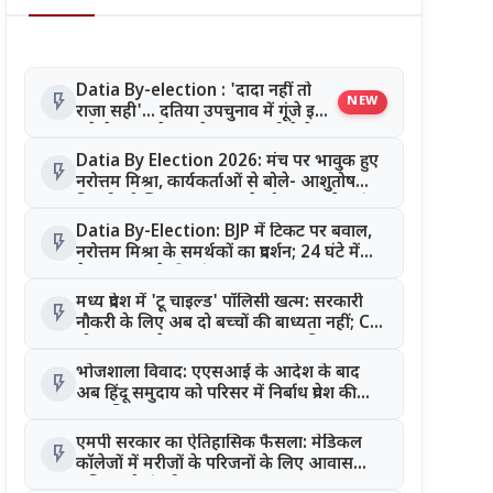
Datia By-election : 'दादा नहीं तो
flash_on
NEW
राजा सही'... दतिया उपचुनाव में गूंजे इस
नारे के क्या रहे मायने? चुनाव नतीजे के
बाद बढ़ी चर्चा
Datia By Election 2026: मंच पर भावुक हुए
flash_on
नरोत्तम मिश्रा, कार्यकर्ताओं से बोले- आशुतोष
तिवारी को जिताइए; भाषण के दौरान छलके आंसू
Datia By-Election: BJP में टिकट पर बवाल,
flash_on
नरोत्तम मिश्रा के समर्थकों का प्रदर्शन; 24 घंटे में
फैसला बदलने की मांग
मध्य प्रदेश में 'टू चाइल्ड' पॉलिसी खत्म: सरकारी
flash_on
नौकरी के लिए अब दो बच्चों की बाध्यता नहीं; CM
मोहन यादव ने पलटा 23 साल पुराना नियम
भोजशाला विवाद: एएसआई के आदेश के बाद
flash_on
अब हिंदू समुदाय को परिसर में निर्बाध प्रवेश की
अनुमति
एमपी सरकार का ऐतिहासिक फैसला: मेडिकल
flash_on
कॉलेजों में मरीजों के परिजनों के लिए आवास
सुविधा को मंजूरी