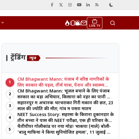
LIVE TV
ट्रेंडिंग
न्यूज
CM Bhagwant Mann: पंजाब में वरिष्ठ नागरिकों के
1
लिए सरकार की पहल, तीर्थ यात्रा, पेंशन और स्वास्थ्य
सुविधाओं पर जोर
CM Bhagwant Mann: भूजल बचाने के लिए पंजाब
2
सरकार का बड़ा अभियान, किसानों को नहर का पानी और
आधुनिक खेती का मिल रहा लाभ
सहारनपुर में अचानक भरभराकर गिरी मकान की छत, 23
3
साल की ज्योति की मौत; गांव में पसरा मातम
NEET Success Story: सहरसा के किराना दुकानदार के
4
तीन बच्चों ने पास की NEET परीक्षा, एक ही परिवार के
तीन भाई-बहनों ने रचा इतिहास
चैतीपीपर गोलीकांड पर नया मोड़! भाकपा (माले) बोली-
5
'बालू माफिया ने किया सुनियोजित हमला', 11 जुलाई को
बड़ा आंदोलन