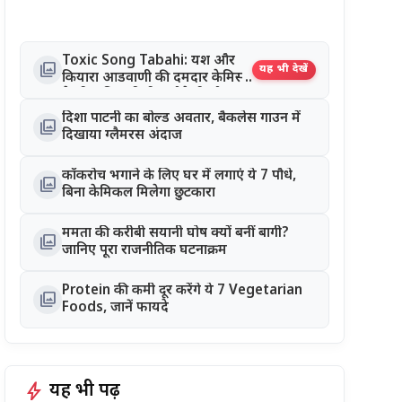
Toxic Song Tabahi: यश और
photo_library
यह भी देखें
कियारा आडवाणी की दमदार केमिस्ट्री
ने जीता दिल, रिलीज होते ही सोशल
मीडिया पर छाया गाना
दिशा पाटनी का बोल्ड अवतार, बैकलेस गाउन में
photo_library
दिखाया ग्लैमरस अंदाज
कॉकरोच भगाने के लिए घर में लगाएं ये 7 पौधे,
photo_library
बिना केमिकल मिलेगा छुटकारा
ममता की करीबी सयानी घोष क्यों बनीं बागी?
photo_library
जानिए पूरा राजनीतिक घटनाक्रम
Protein की कमी दूर करेंगे ये 7 Vegetarian
photo_library
Foods, जानें फायदे
bolt
यह भी पढ़ें