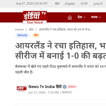
हिंदी
English
ਪੰਜਾਬੀ
ગુજરાતી
Aug 07, 2026 | 03:30 IST
देश
राज्य
fiber_manual_record
Home
खेल
आयरलैंड ने रचा इतिहास, भारत को 34 रन से हराकर टी20 सीरीज में बनाई 1-0 की बढ़त
LIVE TV
Article
खेल
Home
आयरलैंड ने रचा इतिहास, भ
सीरीज में बनाई 1-0 की बढ़
देश
राज्य
बेलफास्ट में खेले गए पहले टी20 मुकाबले में आयरलैंड ने भारत को 34
पहली जीत है।
ऑटो
Official | Verified Ex
News Tv India हिंदी
Editor
मनोरंजन
Jun 27, 2026 • 7:23 AM
| बेलफास्ट
विदेश