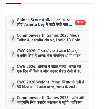
Golden Score में जीता गोल्ड, भारत
flash_on
NEW
लौटीं Asmita Dey ने कही ऐसी बात जो
हर युवा खिलाड़ी को करेगी प्रेरित
Commonwealth Games 2026 Medal
flash_on
Tally: Australia टॉप पर, India 13 Gold के
साथ चौथे स्थान पर
CWG 2026: नीरज चोपड़ा ने जीता सिल्वर,
flash_on
यशवीर सिंह ने ब्रॉन्ज; मेंस जैवलिन थ्रो में भारत का
डबल धमाका
CWG 2026: शर्मिला ने जीता गोल्ड, भारत को
flash_on
एक दिन में मिले 4 और पदक; मेडल टैली में 10
पदक पूरे
CWG 2026 Weightlifting: बिंद्यारानी देवी ने
flash_on
58 किग्रा वर्ग में जीता ब्रॉन्ज, भारत के खाते में
आया छठा पदक
Commonwealth Games 2026 : प्रीति और
flash_on
जादूमणि सिंह क्वार्टर फाइनल में पहुंचे, पाकिस्तान
के रहमान को 5-0 से हराया