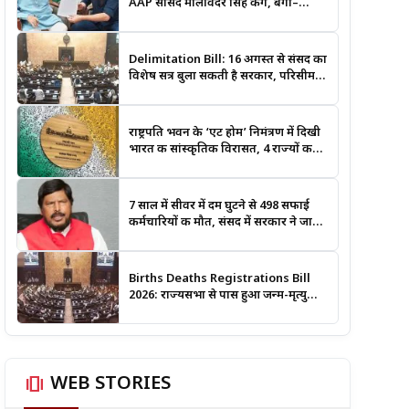
AAP सांसद मालविंदर सिंह कंग, बंगा–
गढ़शंकर–श्री आनंदपुर साहिब मार्ग को
National Highway बनाने की उठाई मांग
Delimitation Bill: 16 अगस्त से संसद का
विशेष सत्र बुला सकती है सरकार, परिसीमन
और महिला आरक्षण बिल पर रहेगी नजर
राष्ट्रपति भवन के ‘एट होम’ निमंत्रण में दिखी
भारत की सांस्कृतिक विरासत, 4 राज्यों की
लोक कला बनी खास आकर्षण
7 साल में सीवर में दम घुटने से 498 सफाई
कर्मचारियों की मौत, संसद में सरकार ने जारी
किए आंकड़े
Births Deaths Registrations Bill
2026: राज्यसभा से पास हुआ जन्म-मृत्यु
पंजीकरण संशोधन बिल, जानिए क्या बदलेगा
और कब लगेगा कोर्ट का आदेश
amp_stories
WEB STORIES