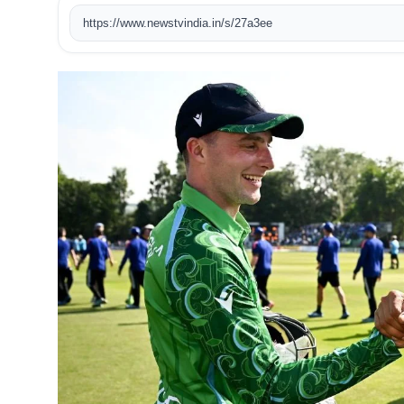
https://www.newstvindia.in/s/27a3ee
खेल
टेक
वीडियो
लाइफस्टाइल
कारोबार