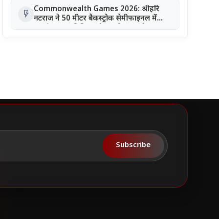
Commonwealth Games 2026: श्रीहरि
flash_on
नटराज ने 50 मीटर बैकस्ट्रोक सेमीफाइनल में
बनाई जगह, बुदिगिना और अली इमाम पैरा
स्विमिंग फाइनल में
Subscribe