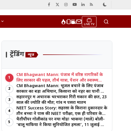
LIVE TV
ट्रेंडिंग
न्यूज
CM Bhagwant Mann: पंजाब में वरिष्ठ नागरिकों के
1
लिए सरकार की पहल, तीर्थ यात्रा, पेंशन और स्वास्थ्य
सुविधाओं पर जोर
CM Bhagwant Mann: भूजल बचाने के लिए पंजाब
2
सरकार का बड़ा अभियान, किसानों को नहर का पानी और
आधुनिक खेती का मिल रहा लाभ
सहारनपुर में अचानक भरभराकर गिरी मकान की छत, 23
3
साल की ज्योति की मौत; गांव में पसरा मातम
NEET Success Story: सहरसा के किराना दुकानदार के
4
तीन बच्चों ने पास की NEET परीक्षा, एक ही परिवार के
तीन भाई-बहनों ने रचा इतिहास
चैतीपीपर गोलीकांड पर नया मोड़! भाकपा (माले) बोली-
5
'बालू माफिया ने किया सुनियोजित हमला', 11 जुलाई को
बड़ा आंदोलन