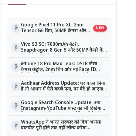
Google Pixel 11 Pro XL: 2nm
flash_on
NEW
Tensor G6 चिप, 50MP कैमरा और
Android 17! लॉन्च से पहले सामने आए
संभावित फीचर्स
Vivo S2 5G: 7000mAh बैटरी,
flash_on
Snapdragon 8 Gen 5 और 50MP कैमरे के
साथ हो सकता है लॉन्च, जानें संभावित कीमत
iPhone 18 Pro Max Leak: DSLR जैसा
flash_on
कैमरा कंट्रोल, 2nm चिप और नई Face ID
टेक्नोलॉजी, क्या होगा Apple का सबसे एडवांस
iPhone?
Aadhaar Address Update: घर बदल लिया
flash_on
है तो आधार में ऐसे बदलें पता, घर बैठे हो जाएगा
काम
Google Search Console Update: अब
flash_on
Instagram-YouTube पोस्ट का भी दिखेगा
डेटा, Search और Discover ट्रैफिक ऐसे करें
ट्रैक
WhatsApp ने भारत सरकार को दिया भरोसा,
flash_on
बातचीत पूरी होने तक नहीं लॉन्च करेगा
Username Feature