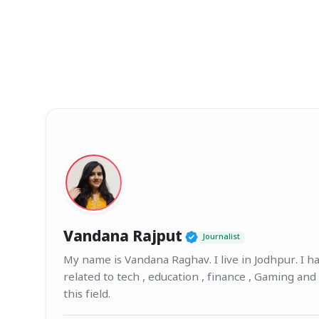
Verified Public F
Vandana Rajput
Journalist
My name is Vandana Raghav. I live in Jodhpur. I hav
related to tech , education , finance , Gaming and
this field.