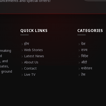
ouncements and special offers!
QUICK LINKS
CATEGORIES
chevron_right
होम
chevron_right
देश
chevron_right
Web Stories
chevron_right
राज्य
breaking
nd
chevron_right
Latest News
chevron_right
विदेश
t, and
chevron_right
About Us
chevron_right
ऑटो
bates,
chevron_right
Contact
chevron_right
मनोरंजन
e ground
chevron_right
Live TV
chevron_right
टेक