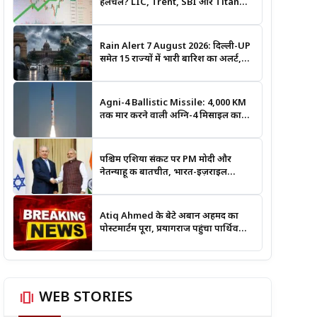
हलचल? LIC, Trent, SBI और Titan
समेत इन Stocks पर रखें नजर
Rain Alert 7 August 2026: दिल्ली-UP
समेत 15 राज्यों में भारी बारिश का अलर्ट,
जानिए कहां सबसे ज्यादा असर की चेतावनी
Agni-4 Ballistic Missile: 4,000 KM
तक मार करने वाली अग्नि-4 मिसाइल का
सफल परीक्षण, भारत की रणनीतिक ताकत
हुई और मजबूत
पश्चिम एशिया संकट पर PM मोदी और
नेतन्याहू की बातचीत, भारत-इज़राइल
सहयोग पर भी हुई चर्चा
Atiq Ahmed के बेटे अबान अहमद का
पोस्टमार्टम पूरा, प्रयागराज पहुंचा पार्थिव
शरीर; हादसे की जांच में जुटी पुलिस
amp_stories
WEB STORIES