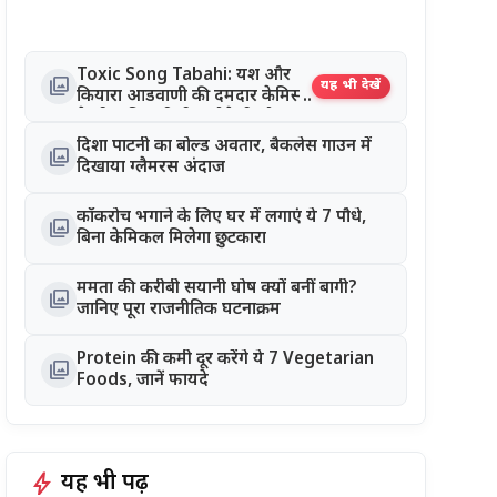
Toxic Song Tabahi: यश और
photo_library
यह भी देखें
कियारा आडवाणी की दमदार केमिस्ट्री
ने जीता दिल, रिलीज होते ही सोशल
मीडिया पर छाया गाना
दिशा पाटनी का बोल्ड अवतार, बैकलेस गाउन में
photo_library
दिखाया ग्लैमरस अंदाज
कॉकरोच भगाने के लिए घर में लगाएं ये 7 पौधे,
photo_library
बिना केमिकल मिलेगा छुटकारा
ममता की करीबी सयानी घोष क्यों बनीं बागी?
photo_library
जानिए पूरा राजनीतिक घटनाक्रम
Protein की कमी दूर करेंगे ये 7 Vegetarian
photo_library
Foods, जानें फायदे
bolt
यह भी पढ़ें