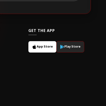
GET THE APP
App Store
Play Store