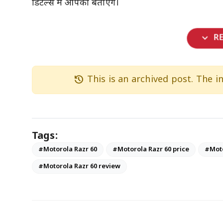
डिटेल्स में आपको बताएंगे।
expand_more
R
history
This is an archived post. The 
Tags:
#Motorola Razr 60
#Motorola Razr 60 price
#Moto
#Motorola Razr 60 review