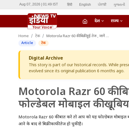
हिंदी
English
ਪੰਜਾਬੀ
ગુજરાતી
Aug 07, 2026 | 01:49 IST
देश
राज्य
fiber_manual_record
Home
टेक
Motorola Razr 60 की बिक्री हुई तेज , जानें किफायती फोल्डेबल मोबाइल की खूबियां
LIVE TV
Article
टेक
Home
Digital Archive
This story is part of our historical records. While pr
देश
evolved since its original publication 6 months ago.
राज्य
Motorola Razr 60 की बिक्र
ऑटो
फोल्डेबल मोबाइल की खूबिया
मनोरंजन
Motorola Razr 60 की बात करे तो आप को यह फोल्डेबल मोबाइल बहुत ह
विदेश
आने के बाद से बिक्री काफी तेज हो चुकी है।