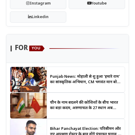
Instagram
Youtube
Linkedin
FOR
YOU
Punjab News: मोहाली से शुरू हुआ ‘हमारे राम’
का सांस्कृतिक अभियान, CM भगवंत मान बोले-
श्रीराम के आदर्शों से जुड़ेगी युवा पीढ़ी
चीन के नाम बदलने की कोशिशों के बीच भारत
का बड़ा कदम, अरुणाचल के 27 स्थान अब
आधिकारिक नक्शों में दर्ज
Bihar Panchayat Election: परिसीमन और
नए आरक्षण रोस्टर के बाद होंगे पंचायत चुनाव,