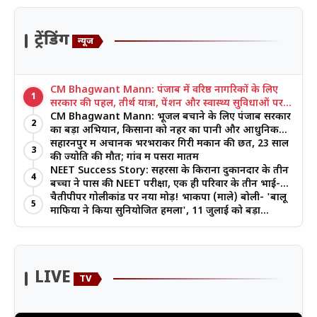
ट्रेंडिंग
न्यूज
CM Bhagwant Mann: पंजाब में वरिष्ठ नागरिकों के लिए
1
सरकार की पहल, तीर्थ यात्रा, पेंशन और स्वास्थ्य सुविधाओं पर
जोर
CM Bhagwant Mann: भूजल बचाने के लिए पंजाब सरकार
2
का बड़ा अभियान, किसानों को नहर का पानी और आधुनिक
खेती का मिल रहा लाभ
सहारनपुर में अचानक भरभराकर गिरी मकान की छत, 23 साल
3
की ज्योति की मौत; गांव में पसरा मातम
NEET Success Story: सहरसा के किराना दुकानदार के तीन
4
बच्चों ने पास की NEET परीक्षा, एक ही परिवार के तीन भाई-
बहनों ने रचा इतिहास
चैतीपीपर गोलीकांड पर नया मोड़! भाकपा (माले) बोली- 'बालू
5
माफिया ने किया सुनियोजित हमला', 11 जुलाई को बड़ा
आंदोलन
LIVE
TV