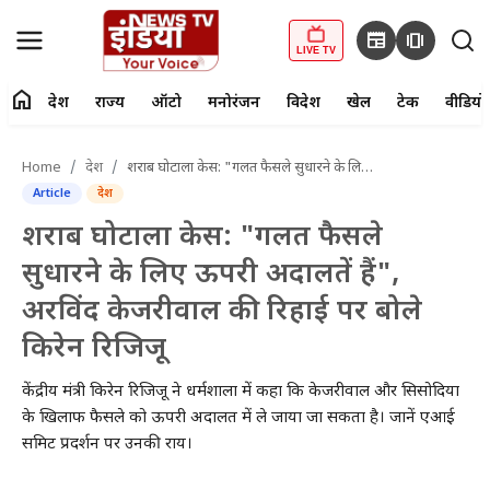
newspaper
amp_stories
LIVE TV
home
देश
राज्य
ऑटो
मनोरंजन
विदेश
खेल
टेक
वीडियो
fiber_manual_record
LIVE TV
Home
देश
शराब घोटाला केस: "गलत फैसले सुधारने के लिए ऊपरी अदालतें हैं", अरविंद केजरीवाल की रिहाई पर बोले किरेन रिजिजू
Article
देश
Home
शराब घोटाला केस: "गलत फैसले
देश
सुधारने के लिए ऊपरी अदालतें हैं",
अरविंद केजरीवाल की रिहाई पर बोले
राज्य
किरेन रिजिजू
ऑटो
केंद्रीय मंत्री किरेन रिजिजू ने धर्मशाला में कहा कि केजरीवाल और सिसोदिया
मनोरंजन
के खिलाफ फैसले को ऊपरी अदालत में ले जाया जा सकता है। जानें एआई
समिट प्रदर्शन पर उनकी राय।
विदेश