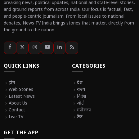
breaking news, political updates, national and state-level stories,
and ground reports from across India. Our focus is factual, fast,
and people-centric journalism. From local issues to national
debates, News TV India brings stories that matter, directly from
the ground to the nation.
QUICK LINKS
CATEGORIES
chevron_right
होम
chevron_right
देश
chevron_right
Web Stories
chevron_right
राज्य
chevron_right
Latest News
chevron_right
विदेश
chevron_right
About Us
chevron_right
ऑटो
chevron_right
Contact
chevron_right
मनोरंजन
chevron_right
Live TV
chevron_right
टेक
GET THE APP