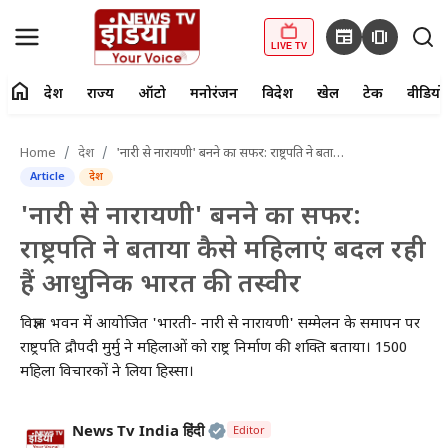
newspaper
amp_stories
LIVE TV
home
देश
राज्य
ऑटो
मनोरंजन
विदेश
खेल
टेक
वीडियो
fiber_manual_record
LIVE TV
Home
देश
'नारी से नारायणी' बनने का सफर: राष्ट्रपति ने बताया कैसे महिलाएं बदल रही हैं आधुनिक भारत की तस्वीर
Article
देश
Home
'नारी से नारायणी' बनने का सफर:
देश
राष्ट्रपति ने बताया कैसे महिलाएं बदल रही
हैं आधुनिक भारत की तस्वीर
राज्य
विज्ञान भवन में आयोजित 'भारती- नारी से नारायणी' सम्मेलन के समापन पर
ऑटो
राष्ट्रपति द्रौपदी मुर्मु ने महिलाओं को राष्ट्र निर्माण की शक्ति बताया। 1500
महिला विचारकों ने लिया हिस्सा।
मनोरंजन
विदेश
Official | Verified Expert • 2
News Tv India हिंदी
Editor