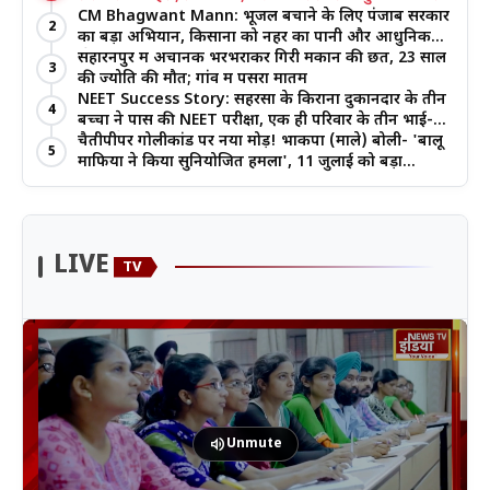
जोर
CM Bhagwant Mann: भूजल बचाने के लिए पंजाब सरकार
2
का बड़ा अभियान, किसानों को नहर का पानी और आधुनिक
खेती का मिल रहा लाभ
सहारनपुर में अचानक भरभराकर गिरी मकान की छत, 23 साल
3
की ज्योति की मौत; गांव में पसरा मातम
NEET Success Story: सहरसा के किराना दुकानदार के तीन
4
बच्चों ने पास की NEET परीक्षा, एक ही परिवार के तीन भाई-
बहनों ने रचा इतिहास
चैतीपीपर गोलीकांड पर नया मोड़! भाकपा (माले) बोली- 'बालू
5
माफिया ने किया सुनियोजित हमला', 11 जुलाई को बड़ा
आंदोलन
LIVE
TV
volume_up
Unmute