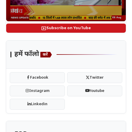
smart_display
Subscribe on YouTube
हमें फॉलो
करें
Facebook
Twitter
Instagram
Youtube
Linkedin