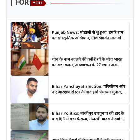
FOR
YOU
Punjab News: मोहाली से शुरू हुआ ‘हमारे राम’
का सांस्कृतिक अभियान, CM भगवंत मान बोले-
श्रीराम के आदर्शों से जुड़ेगी युवा पीढ़ी
चीन के नाम बदलने की कोशिशों के बीच भारत
का बड़ा कदम, अरुणाचल के 27 स्थान अब
आधिकारिक नक्शों में दर्ज
Bihar Panchayat Election: परिसीमन और
नए आरक्षण रोस्टर के बाद होंगे पंचायत चुनाव,
मंत्री दीपक प्रकाश ने दिए बड़े संकेत
Bihar Politics: बांकीपुर उपचुनाव की हार के
बाद RJD में बड़ा फैसला, तेजस्वी यादव ने क्यों
भंग कराया पूरा संगठन?