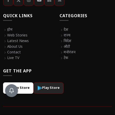
QUICK LINKS
CATEGORIES
chevron_right
होम
chevron_right
देश
chevron_right
Web Stories
chevron_right
राज्य
chevron_right
Latest News
chevron_right
विदेश
chevron_right
About Us
chevron_right
ऑटो
chevron_right
Contact
chevron_right
मनोरंजन
chevron_right
Live TV
chevron_right
टेक
GET THE APP
App Store
Play Store