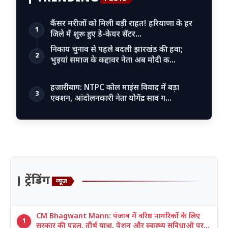
कैंसर मरीजों को मिली बड़ी राहत! हरियाणा के हर
1
जिले में शुरू हुए डे-केयर सेंटर…
निकाय चुनाव से पहले बदली झारखंड की हवा;
2
भुइयां समाज के कद्दावर नेता अब मोदी क…
हजारीबाग: NTPC कोल माइंस विवाद में बड़ा
3
एक्शन, आंदोलनकारी नेता योगेंद्र साव ग…
ट्रेंडिंग
न्यूज
CM Bhagwant Mann: पंजाब में वरिष्ठ नागरिकों के लिए
1
सरकार की पहल, तीर्थ यात्रा, पेंशन और स्वास्थ्य सुविधाओं पर