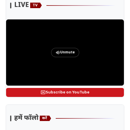
LIVE
TV
volume_up
Unmute
smart_display
Subscribe on YouTube
हमें फॉलो
करें