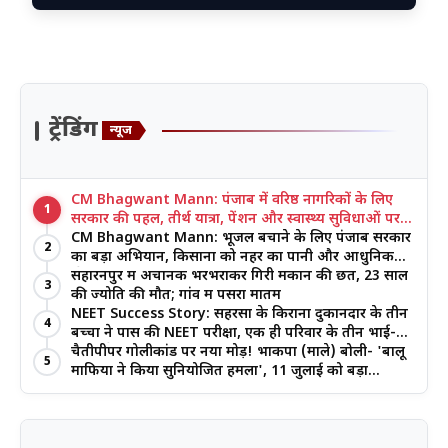
ट्रेंडिंग
न्यूज
CM Bhagwant Mann: पंजाब में वरिष्ठ नागरिकों के लिए
1
सरकार की पहल, तीर्थ यात्रा, पेंशन और स्वास्थ्य सुविधाओं पर
जोर
CM Bhagwant Mann: भूजल बचाने के लिए पंजाब सरकार
2
का बड़ा अभियान, किसानों को नहर का पानी और आधुनिक
खेती का मिल रहा लाभ
सहारनपुर में अचानक भरभराकर गिरी मकान की छत, 23 साल
3
की ज्योति की मौत; गांव में पसरा मातम
NEET Success Story: सहरसा के किराना दुकानदार के तीन
4
बच्चों ने पास की NEET परीक्षा, एक ही परिवार के तीन भाई-
बहनों ने रचा इतिहास
चैतीपीपर गोलीकांड पर नया मोड़! भाकपा (माले) बोली- 'बालू
5
माफिया ने किया सुनियोजित हमला', 11 जुलाई को बड़ा
आंदोलन