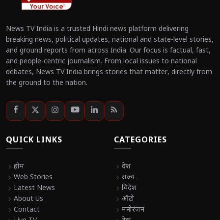
News TV India is a trusted Hindi news platform delivering
breaking news, political updates, national and state-level stories,
and ground reports from across India. Our focus is factual, fast,
and people-centric journalism. From local issues to national
debates, News TV India brings stories that matter, directly from
the ground to the nation.
QUICK LINKS
CATEGORIES
chevron_right
होम
chevron_right
देश
chevron_right
Web Stories
chevron_right
राज्य
chevron_right
Latest News
chevron_right
विदेश
chevron_right
About Us
chevron_right
ऑटो
chevron_right
Contact
chevron_right
मनोरंजन