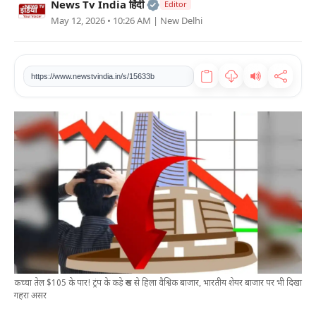
Official | Verified Expert • 2
News Tv India हिंदी
Editor
खेल
May 12, 2026 • 10:26 AM
| New Delhi
टेक
https://www.newstvindia.in/s/15633b
वीडियो
लाइफस्टाइल
कारोबार
कच्चा तेल $105 के पार! ट्रंप के कड़े रुख से हिला वैश्विक बाजार, भारतीय शेयर बाजार पर भी दिखा
गहरा असर