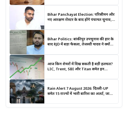
आधिकारिक नक्शों में दर्ज
Bihar Panchayat Election: परिसीमन और
नए आरक्षण रोस्टर के बाद होंगे पंचायत चुनाव,
मंत्री दीपक प्रकाश ने दिए बड़े संकेत
Bihar Politics: बांकीपुर उपचुनाव की हार के
बाद RJD में बड़ा फैसला, तेजस्वी यादव ने क्यों
भंग कराया पूरा संगठन?
आज किन शेयरों में दिख सकती है बड़ी हलचल?
LIC, Trent, SBI और Titan समेत इन
Stocks पर रखें नजर
Rain Alert 7 August 2026: दिल्ली-UP
समेत 15 राज्यों में भारी बारिश का अलर्ट, जानिए
कहां सबसे ज्यादा असर की चेतावनी