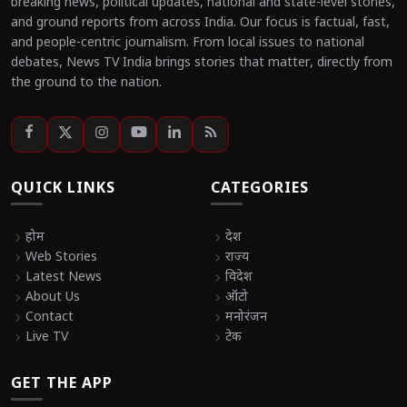
breaking news, political updates, national and state-level stories,
and ground reports from across India. Our focus is factual, fast,
and people-centric journalism. From local issues to national
debates, News TV India brings stories that matter, directly from
the ground to the nation.
QUICK LINKS
CATEGORIES
chevron_right
होम
chevron_right
देश
chevron_right
Web Stories
chevron_right
राज्य
chevron_right
Latest News
chevron_right
विदेश
chevron_right
About Us
chevron_right
ऑटो
chevron_right
Contact
chevron_right
मनोरंजन
chevron_right
Live TV
chevron_right
टेक
GET THE APP