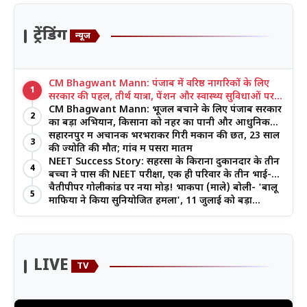
ट्रेंडिंग
न्यूज
CM Bhagwant Mann: पंजाब में वरिष्ठ नागरिकों के लिए
1
सरकार की पहल, तीर्थ यात्रा, पेंशन और स्वास्थ्य सुविधाओं पर
जोर
CM Bhagwant Mann: भूजल बचाने के लिए पंजाब सरकार
2
का बड़ा अभियान, किसानों को नहर का पानी और आधुनिक
खेती का मिल रहा लाभ
सहारनपुर में अचानक भरभराकर गिरी मकान की छत, 23 साल
3
की ज्योति की मौत; गांव में पसरा मातम
NEET Success Story: सहरसा के किराना दुकानदार के तीन
4
बच्चों ने पास की NEET परीक्षा, एक ही परिवार के तीन भाई-
बहनों ने रचा इतिहास
चैतीपीपर गोलीकांड पर नया मोड़! भाकपा (माले) बोली- 'बालू
5
माफिया ने किया सुनियोजित हमला', 11 जुलाई को बड़ा
आंदोलन
LIVE
TV