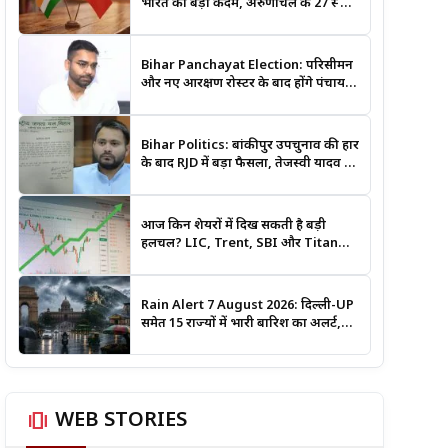
भारत का बड़ा कदम, अरुणाचल के 27 स्थान
अब आधिकारिक नक्शों में दर्ज
Bihar Panchayat Election: परिसीमन
और नए आरक्षण रोस्टर के बाद होंगे पंचायत
चुनाव, मंत्री दीपक प्रकाश ने दिए बड़े संकेत
Bihar Politics: बांकीपुर उपचुनाव की हार
के बाद RJD में बड़ा फैसला, तेजस्वी यादव ने
क्यों भंग कराया पूरा संगठन?
आज किन शेयरों में दिख सकती है बड़ी
हलचल? LIC, Trent, SBI और Titan
समेत इन Stocks पर रखें नजर
Rain Alert 7 August 2026: दिल्ली-UP
समेत 15 राज्यों में भारी बारिश का अलर्ट,
जानिए कहां सबसे ज्यादा असर की चेतावनी
amp_stories
WEB STORIES