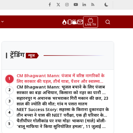
LIVE TV
ट्रेंडिंग
न्यूज
CM Bhagwant Mann: पंजाब में वरिष्ठ नागरिकों के
1
लिए सरकार की पहल, तीर्थ यात्रा, पेंशन और स्वास्थ्य
सुविधाओं पर जोर
CM Bhagwant Mann: भूजल बचाने के लिए पंजाब
2
सरकार का बड़ा अभियान, किसानों को नहर का पानी और
आधुनिक खेती का मिल रहा लाभ
सहारनपुर में अचानक भरभराकर गिरी मकान की छत, 23
3
साल की ज्योति की मौत; गांव में पसरा मातम
NEET Success Story: सहरसा के किराना दुकानदार के
4
तीन बच्चों ने पास की NEET परीक्षा, एक ही परिवार के
तीन भाई-बहनों ने रचा इतिहास
चैतीपीपर गोलीकांड पर नया मोड़! भाकपा (माले) बोली-
5
'बालू माफिया ने किया सुनियोजित हमला', 11 जुलाई को
बड़ा आंदोलन