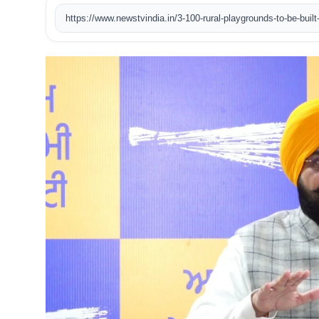
खेल
टेक
वीडियो
लाइफस्टाइल
कारोबार