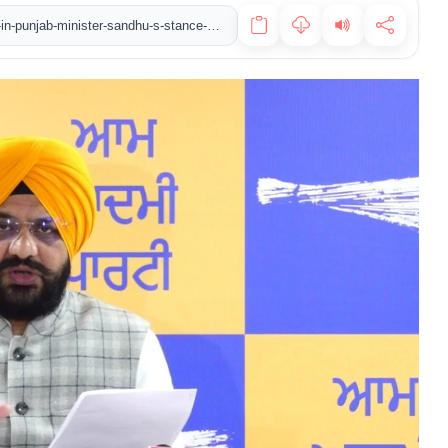
https://www.newstvindia.in/3-100-rural-playgrounds-to-be-built-in-punjab-minister-sandhu-s-stance-on-corruption-false-reporting-is-not-good