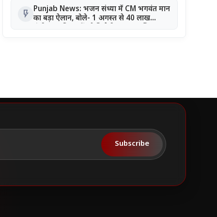
Punjab News: भजन संध्या में CM भगवंत मान
flash_on
का बड़ा ऐलान, बोले- 1 अगस्त से 40 लाख
पंजीकृत महिलाओं को मिलेगी सम्मान राशि
Subscribe