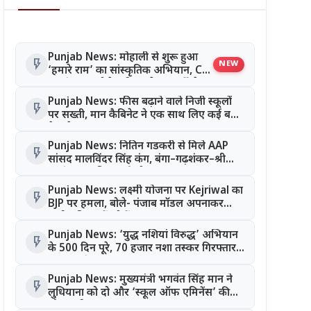
Punjab News: मोहाली से शुरू हुआ
flash_on
NEW
‘हमारे राम’ का सांस्कृतिक अभियान, CM
भगवंत मान बोले- श्रीराम के आदर्शों से
जुड़ेगी युवा पीढ़ी
Punjab News: फीस बढ़ाने वाले निजी स्कूलों
flash_on
पर सख्ती, मान कैबिनेट ने एक साथ लिए कई बड़े
फैसले
Punjab News: नितिन गडकरी से मिले AAP
flash_on
सांसद मालविंदर सिंह कंग, बंगा–गढ़शंकर–श्री
आनंदपुर साहिब मार्ग को National Highway
बनाने की उठाई मांग
Punjab News: लक्ष्मी योजना पर Kejriwal का
flash_on
BJP पर हमला, बोले- पंजाब मॉडल अपनाकर
सभी महिलाओं को दें लाभ
Punjab News: ‘युद्ध नशियां विरुद्ध’ अभियान
flash_on
के 500 दिन पूरे, 70 हजार नशा तस्कर गिरफ्तार;
CM भगवंत मान का बड़ा दावा
Punjab News: मुख्यमंत्री भगवंत सिंह मान ने
flash_on
लुधियाना को दो और ‘स्कूल ऑफ एमिनेंस’ की
सौगात दी