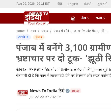
हिंदी
English
ਪੰਜਾਬੀ
ગુજરાતી
Aug 09, 2026 | 02:11 IST
देश
राज्य
fiber_manual_record
Home
राज्य
पंजाब
पंजाब में बनेंगे 3,100 ग्रामीण खेल मैदान, मंत्री सौंद की भ्रष्टाचार पर दो टूक- 'झूठी रिपोर्टिंग की तो खैर नहीं'
LIVE TV
Article
पंजाब
Home
पंजाब में बनेंगे 3,100 ग्रामी
भ्रष्टाचार पर दो टूक- 'झूठी र
देश
राज्य
कैबिनेट मंत्री तरुनप्रीत सिंह सौंद ने ग्रामीण खेल मैदानों की गुणवत्ता सु
चेतावनी दी है कि काम में लापरवाही होने पर निलंबन और सख्त कार्रव
ऑटो
Official | Verified Ex
News Tv India हिंदी
Editor
मनोरंजन
Jan 22, 2026 • 2:42 PM
विदेश