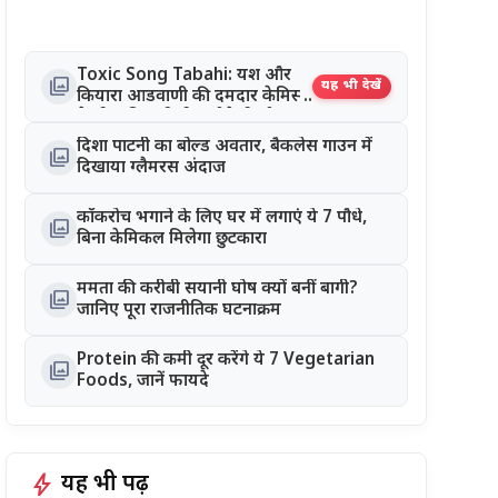
Toxic Song Tabahi: यश और
photo_library
यह भी देखें
कियारा आडवाणी की दमदार केमिस्ट्री
ने जीता दिल, रिलीज होते ही सोशल
मीडिया पर छाया गाना
दिशा पाटनी का बोल्ड अवतार, बैकलेस गाउन में
photo_library
दिखाया ग्लैमरस अंदाज
कॉकरोच भगाने के लिए घर में लगाएं ये 7 पौधे,
photo_library
बिना केमिकल मिलेगा छुटकारा
ममता की करीबी सयानी घोष क्यों बनीं बागी?
photo_library
जानिए पूरा राजनीतिक घटनाक्रम
Protein की कमी दूर करेंगे ये 7 Vegetarian
photo_library
Foods, जानें फायदे
bolt
यह भी पढ़ें