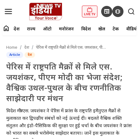
newspaper
amp_stories
LIVE TV
home
देश
राज्य
ऑटो
मनोरंजन
विदेश
खेल
टेक
वीडियो
fiber_manual_record
LIVE TV
Home
देश
पेरिस में राष्ट्रपति मैक्रों से मिले एस. जयशंकर, पीएम मोदी का भेजा संदेश; वैश्विक उथल-पुथल के बीच रणनीतिक साझेदारी पर मंथन
Article
देश
Home
पेरिस में राष्ट्रपति मैक्रों से मिले एस.
देश
जयशंकर, पीएम मोदी का भेजा संदेश;
वैश्विक उथल-पुथल के बीच रणनीतिक
राज्य
साझेदारी पर मंथन
ऑटो
विदेश मंत्री एस. जयशंकर ने पेरिस में फ्रांस के राष्ट्रपति इमैनुएल मैक्रों से
मनोरंजन
मुलाकात कर द्विपक्षीय संबंधों को नई ऊंचाई दी। बदलते वैश्विक शक्ति
संतुलन और इंडो-पैसिफिक की सुरक्षा पर हुई चर्चा के बीच जयशंकर ने फ्रांस
विदेश
को भारत का सबसे भरोसेमंद साझेदार बताया। जानें इस मुलाकात के