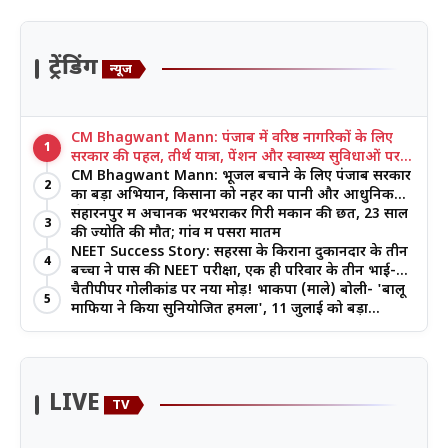
ट्रेंडिंग
न्यूज
CM Bhagwant Mann: पंजाब में वरिष्ठ नागरिकों के लिए
1
सरकार की पहल, तीर्थ यात्रा, पेंशन और स्वास्थ्य सुविधाओं पर
जोर
CM Bhagwant Mann: भूजल बचाने के लिए पंजाब सरकार
2
का बड़ा अभियान, किसानों को नहर का पानी और आधुनिक
खेती का मिल रहा लाभ
सहारनपुर में अचानक भरभराकर गिरी मकान की छत, 23 साल
3
की ज्योति की मौत; गांव में पसरा मातम
NEET Success Story: सहरसा के किराना दुकानदार के तीन
4
बच्चों ने पास की NEET परीक्षा, एक ही परिवार के तीन भाई-
बहनों ने रचा इतिहास
चैतीपीपर गोलीकांड पर नया मोड़! भाकपा (माले) बोली- 'बालू
5
माफिया ने किया सुनियोजित हमला', 11 जुलाई को बड़ा
आंदोलन
LIVE
TV