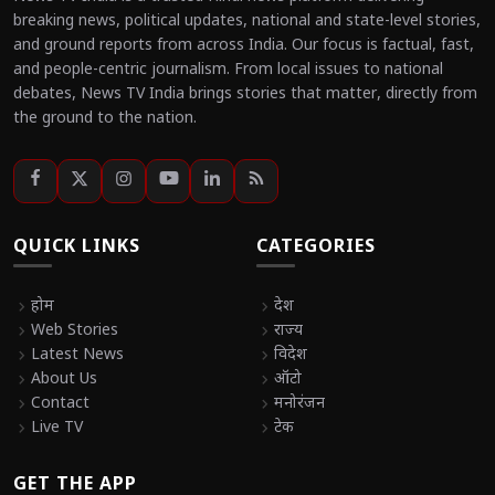
breaking news, political updates, national and state-level stories,
and ground reports from across India. Our focus is factual, fast,
and people-centric journalism. From local issues to national
debates, News TV India brings stories that matter, directly from
the ground to the nation.
QUICK LINKS
CATEGORIES
chevron_right
होम
chevron_right
देश
chevron_right
Web Stories
chevron_right
राज्य
chevron_right
Latest News
chevron_right
विदेश
chevron_right
About Us
chevron_right
ऑटो
chevron_right
Contact
chevron_right
मनोरंजन
chevron_right
Live TV
chevron_right
टेक
GET THE APP