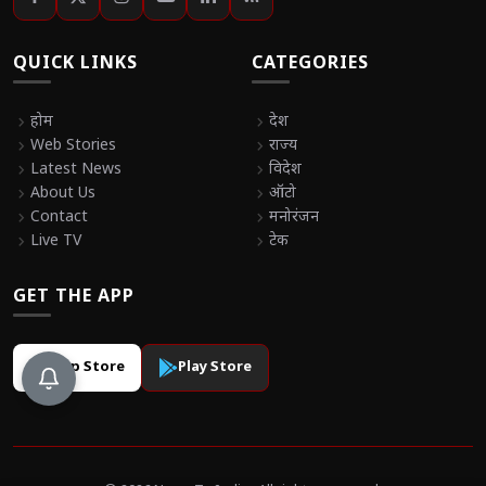
QUICK LINKS
CATEGORIES
chevron_right
होम
chevron_right
देश
chevron_right
Web Stories
chevron_right
राज्य
chevron_right
Latest News
chevron_right
विदेश
chevron_right
About Us
chevron_right
ऑटो
chevron_right
Contact
chevron_right
मनोरंजन
chevron_right
Live TV
chevron_right
टेक
GET THE APP
App Store
Play Store