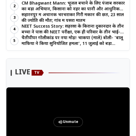
जोर
CM Bhagwant Mann: भूजल बचाने के लिए पंजाब सरकार
2
का बड़ा अभियान, किसानों को नहर का पानी और आधुनिक
खेती का मिल रहा लाभ
सहारनपुर में अचानक भरभराकर गिरी मकान की छत, 23 साल
3
की ज्योति की मौत; गांव में पसरा मातम
NEET Success Story: सहरसा के किराना दुकानदार के तीन
4
बच्चों ने पास की NEET परीक्षा, एक ही परिवार के तीन भाई-
बहनों ने रचा इतिहास
चैतीपीपर गोलीकांड पर नया मोड़! भाकपा (माले) बोली- 'बालू
5
माफिया ने किया सुनियोजित हमला', 11 जुलाई को बड़ा
आंदोलन
LIVE
TV
volume_up
Unmute