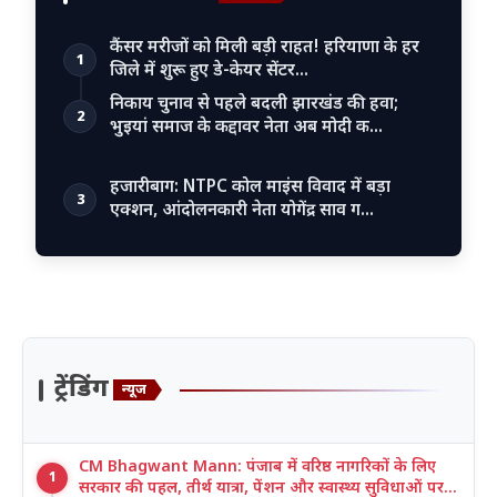
कैंसर मरीजों को मिली बड़ी राहत! हरियाणा के हर
1
जिले में शुरू हुए डे-केयर सेंटर…
निकाय चुनाव से पहले बदली झारखंड की हवा;
2
भुइयां समाज के कद्दावर नेता अब मोदी क…
हजारीबाग: NTPC कोल माइंस विवाद में बड़ा
3
एक्शन, आंदोलनकारी नेता योगेंद्र साव ग…
ट्रेंडिंग
न्यूज
CM Bhagwant Mann: पंजाब में वरिष्ठ नागरिकों के लिए
1
सरकार की पहल, तीर्थ यात्रा, पेंशन और स्वास्थ्य सुविधाओं पर