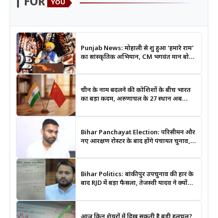
FOR
YOU
Punjab News: मोहाली से शुरू हुआ ‘हमारे राम’
का सांस्कृतिक अभियान, CM भगवंत मान बोले-
श्रीराम के आदर्शों से जुड़ेगी युवा पीढ़ी
चीन के नाम बदलने की कोशिशों के बीच भारत
का बड़ा कदम, अरुणाचल के 27 स्थान अब
आधिकारिक नक्शों में दर्ज
Bihar Panchayat Election: परिसीमन और
नए आरक्षण रोस्टर के बाद होंगे पंचायत चुनाव,
मंत्री दीपक प्रकाश ने दिए बड़े संकेत
Bihar Politics: बांकीपुर उपचुनाव की हार के
बाद RJD में बड़ा फैसला, तेजस्वी यादव ने क्यों
भंग कराया पूरा संगठन?
आज किन शेयरों में दिख सकती है बड़ी हलचल?