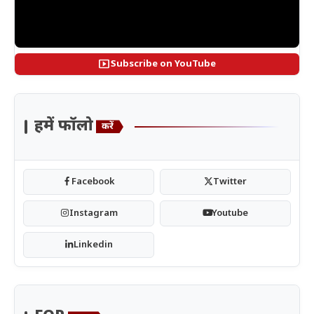
smart_display
Subscribe on YouTube
हमें फॉलो
करें
Facebook
Twitter
Instagram
Youtube
Linkedin